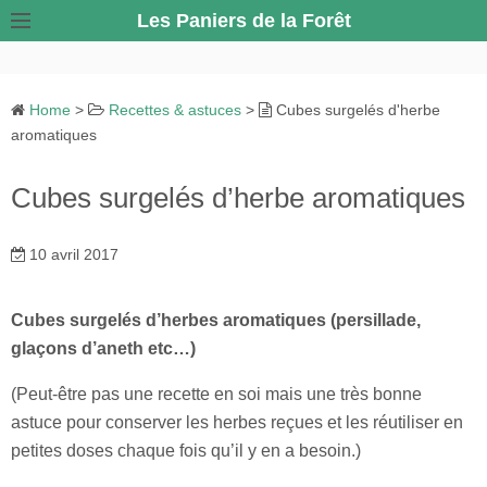
S
Les Paniers de la Forêt
k
i
p
Home
>
Recettes & astuces
>
Cubes surgelés d'herbe
t
aromatiques
o
c
Cubes surgelés d’herbe aromatiques
o
n
10 avril 2017
t
e
Cubes surgelés d’herbes aromatiques (persillade,
n
glaçons d’aneth etc…)
t
(Peut-être pas une recette en soi mais une très bonne
astuce pour conserver les herbes reçues et les réutiliser en
petites doses chaque fois qu’il y en a besoin.)