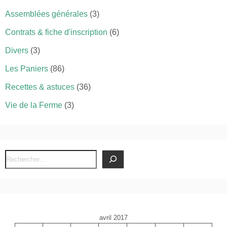
Assemblées générales
(3)
Contrats & fiche d'inscription
(6)
Divers
(3)
Les Paniers
(86)
Recettes & astuces
(36)
Vie de la Ferme
(3)
R
e
c
h
e
avril 2017
r