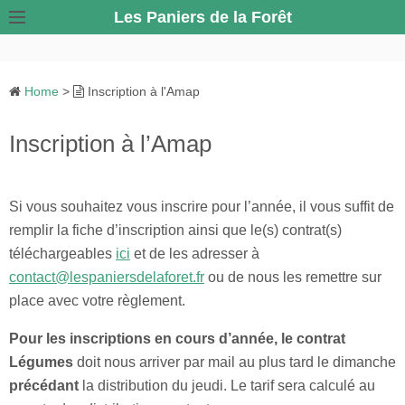
S
Les Paniers de la Forêt
k
i
p
Home
>
Inscription à l'Amap
t
o
Inscription à l’Amap
c
o
n
Si vous souhaitez vous inscrire pour l’année, il vous suffit de
t
remplir la fiche d’inscription ainsi que le(s) contrat(s)
e
téléchargeables
ici
et de les adresser à
n
contact@lespaniersdelaforet.fr
ou de nous les remettre sur
t
place avec votre règlement.
Pour les inscriptions en cours d’année, le contrat
Légumes
doit nous arriver par mail au plus tard le dimanche
précédant
la distribution du jeudi. Le tarif sera calculé au