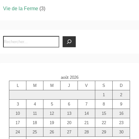
Vie de la Ferme
(3)
R
e
c
h
e
août 2026
r
L
M
M
J
V
S
D
c
1
2
h
e
3
4
5
6
7
8
9
r
10
11
12
13
14
15
16
17
18
19
20
21
22
23
24
25
26
27
28
29
30