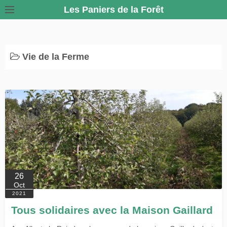
S
Les Paniers de la Forêt
k
i
p
Vie de la Ferme
t
o
c
o
n
t
e
n
t
26
Oct
2021
Tous solidaires avec la Maison Gaillard