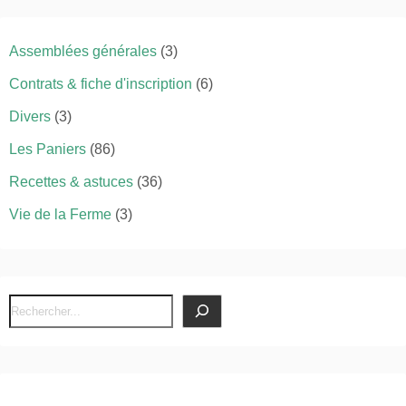
Assemblées générales
(3)
Contrats & fiche d'inscription
(6)
Divers
(3)
Les Paniers
(86)
Recettes & astuces
(36)
Vie de la Ferme
(3)
R
e
c
h
e