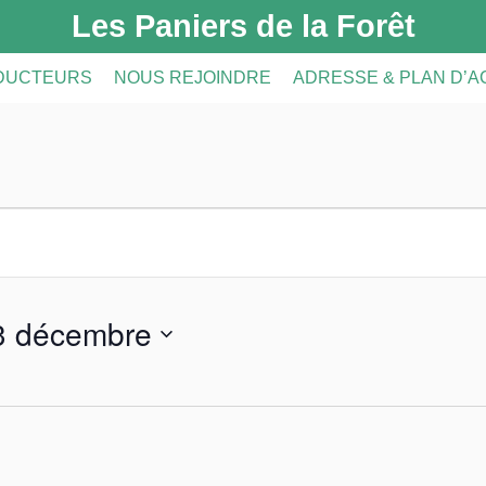
Les Paniers de la Forêt
DUCTEURS
NOUS REJOINDRE
ADRESSE & PLAN D’
DUCTEURS
PRÉSENTATION DE L’AMAP
CRIPTION
A FERME
INSCRIPTION À L’AMAP
S
LE RÉSEAU AMAP
3 décembre