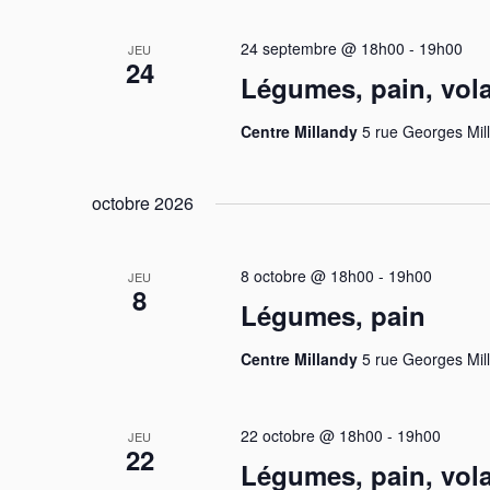
i
n
24 septembre @ 18h00
-
19h00
JEU
e
o
24
Légumes, pain, vola
m
n
e
Centre Millandy
5 rue Georges Mil
n
d
t
e
s
octobre 2026
p
v
a
u
8 octobre @ 18h00
-
19h00
JEU
r
8
Légumes, pain
m
e
o
s
Centre Millandy
5 rue Georges Mil
t
-
É
c
22 octobre @ 18h00
-
19h00
JEU
v
22
l
Légumes, pain, vola
é
è