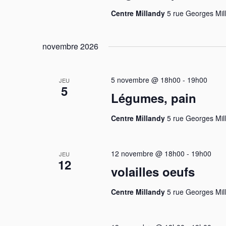
.
Centre Millandy
5 rue Georges Mil
n
e
novembre 2026
m
e
5 novembre @ 18h00
-
19h00
JEU
5
Légumes, pain
n
t
Centre Millandy
5 rue Georges Mil
s
12 novembre @ 18h00
-
19h00
JEU
12
volailles oeufs
Centre Millandy
5 rue Georges Mil