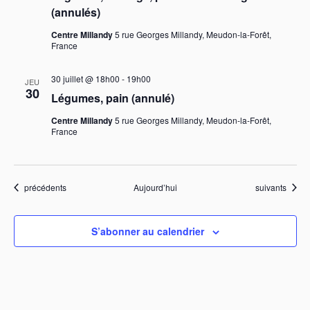
(annulés)
m
Centre Millandy
5 rue Georges Millandy, Meudon-la-Forêt,
e
France
n
30 juillet @ 18h00
-
19h00
JEU
30
Légumes, pain (annulé)
t
Centre Millandy
5 rue Georges Millandy, Meudon-la-Forêt,
s
France
Évènements
Évènements
précédents
Aujourd’hui
suivants
S’abonner au calendrier