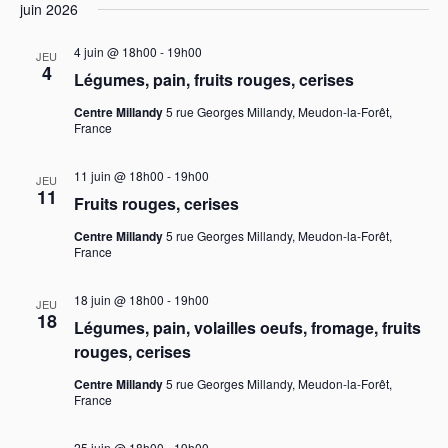
e
juin 2026
u
s
e
v
n
4 juin @ 18h00
-
19h00
JEU
u
t
e
4
Légumes, pain, fruits rouges, cerises
e
d
n
Centre Millandy
5 rue Georges Millandy, Meudon-la-Forêt,
a
s
France
a
t
É
e
11 juin @ 18h00
-
19h00
v
v
JEU
11
.
Fruits rouges, cerises
è
i
Centre Millandy
5 rue Georges Millandy, Meudon-la-Forêt,
n
France
g
e
a
m
18 juin @ 18h00
-
19h00
JEU
18
Légumes, pain, volailles oeufs, fromage, fruits
e
t
rouges, cerises
n
i
Centre Millandy
5 rue Georges Millandy, Meudon-la-Forêt,
t
France
o
25 juin @ 18h00
-
19h00