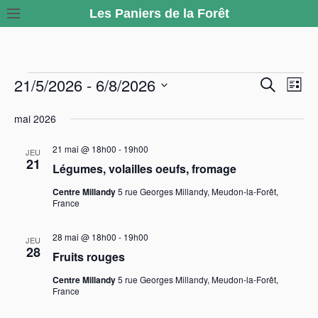
S
Les Paniers de la Forêt
k
i
p
21/5/2026
 - 
6/8/2026
t
É
R
N
R
L
e
o
i
a
S
c
v
e
s
mai 2026
c
h
é
v
t
e
o
è
c
e
l
r
i
21 mai @ 18h00
-
19h00
JEU
n
c
e
21
n
Légumes, volailles oeufs, fromage
h
g
h
t
c
e
a
Centre Millandy
5 rue Georges Millandy, Meudon-la-Forêt,
e
e
e
t
France
t
n
i
m
r
t
i
o
28 mai @ 18h00
-
19h00
JEU
e
28
c
n
o
Fruits rouges
n
n
n
h
Centre Millandy
5 rue Georges Millandy, Meudon-la-Forêt,
e
France
d
t
e
z