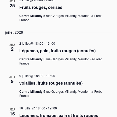
n
JEU
25
Fruits rouges, cerises
d
Centre Millandy
5 rue Georges Millandy, Meudon-la-Forêt,
France
e
v
juillet 2026
u
2 juillet @ 18h00
-
19h00
JEU
2
Légumes, pain, fruits rouges (annulés)
e
Centre Millandy
5 rue Georges Millandy, Meudon-la-Forêt,
s
France
É
9 juillet @ 18h00
-
19h00
JEU
9
volailles, fruits rouges (annulés)
v
Centre Millandy
5 rue Georges Millandy, Meudon-la-Forêt,
è
France
n
16 juillet @ 18h00
-
19h00
JEU
16
e
Légumes, fromage, pain et fruits rouges