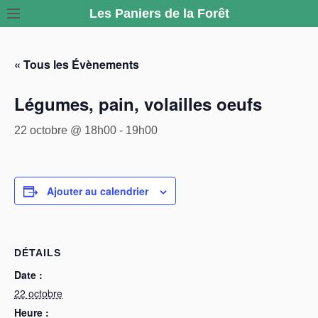
S
Les Paniers de la Forêt
k
i
« Tous les Évènements
p
t
Légumes, pain, volailles oeufs
o
c
22 octobre @ 18h00
-
19h00
o
n
t
Ajouter au calendrier
e
n
t
DÉTAILS
Date :
22 octobre
Heure :