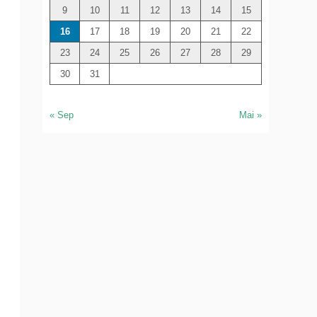
e
9
10
11
12
13
14
15
r
16
17
18
19
20
21
22
23
24
25
26
27
28
29
30
31
« Sep
Mai »