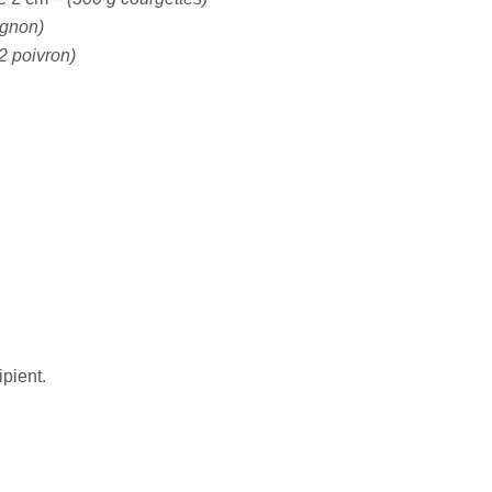
ignon)
/2 poivron)
pient.