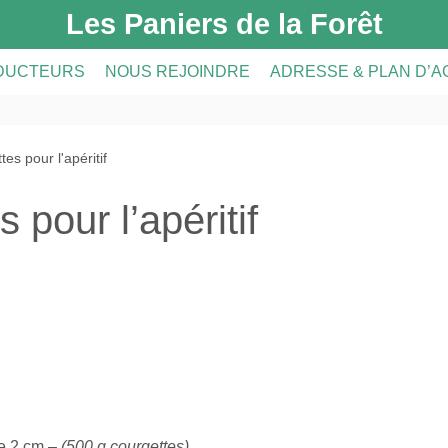
Les Paniers de la Forêt
DUCTEURS
NOUS REJOINDRE
ADRESSE & PLAN D’
DUCTEURS
PRÉSENTATION DE L’AMAP
es pour l'apéritif
CRIPTION
A FERME
INSCRIPTION À L’AMAP
 pour l’apéritif
S
LE RÉSEAU AMAP
de 2 cm –
(500 g courgettes)