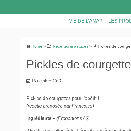
S
k
i
VIE DE L’AMAP
LES PRO
p
t
LES PANIERS
LES PRO
o
Home
>
Recettes & astuces
>
Pickles de courgett
CONTRATS & FICHE D’INS
VIE DE L
c
o
Pickles de courgettes
ASSEMBLEES GENERALE
n
t
CALENDRIER
e
16 octobre 2017
n
RECETTES ET ASTUCES
t
Pickles de courgettes pour l’apéritif
(recette proposée par Françoise)
Ingrédients
–
(Proportions / 6)
3 kg de courgettes épluchées et coupées en dés 