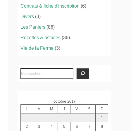
Contrats & fiche d'inscription
(6)
Divers
(3)
Les Paniers
(86)
Recettes & astuces
(36)
Vie de la Ferme
(3)
R
e
c
h
octobre 2017
e
L
M
M
J
V
S
D
r
c
1
h
2
3
4
5
6
7
8