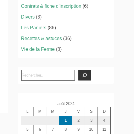
Contrats & fiche d'inscription
(6)
Divers
(3)
Les Paniers
(86)
Recettes & astuces
(36)
Vie de la Ferme
(3)
R
e
c
h
août 2024
e
L
M
M
J
V
S
D
r
c
1
2
3
4
h
5
6
7
8
9
10
11