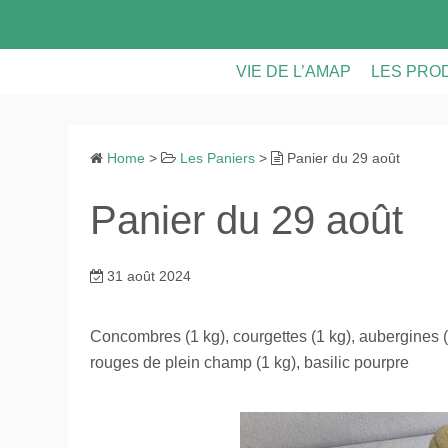
S
k
i
VIE DE L’AMAP
LES PRO
p
t
LES PANIERS
LES PRO
o
Home
>
Les Paniers
>
Panier du 29 août
CONTRATS & FICHE D’INS
VIE DE L
c
o
Panier du 29 août
ASSEMBLEES GENERALE
n
t
CALENDRIER
e
31 août 2024
n
RECETTES ET ASTUCES
t
Concombres (1 kg), courgettes (1 kg), aubergines 
rouges de plein champ (1 kg), basilic pourpre