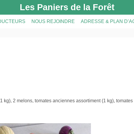
Les Paniers de la Forêt
DUCTEURS
NOUS REJOINDRE
ADRESSE & PLAN D’
DUCTEURS
PRÉSENTATION DE L’AMAP
CRIPTION
A FERME
INSCRIPTION À L’AMAP
S
LE RÉSEAU AMAP
(1 kg), 2 melons, tomates anciennes assortiment (1 kg), tomates