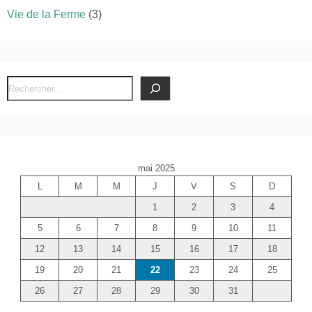
Vie de la Ferme
(3)
R
e
c
h
e
mai 2025
r
L
M
M
J
V
S
D
c
1
2
3
4
h
e
5
6
7
8
9
10
11
r
12
13
14
15
16
17
18
19
20
21
22
23
24
25
26
27
28
29
30
31