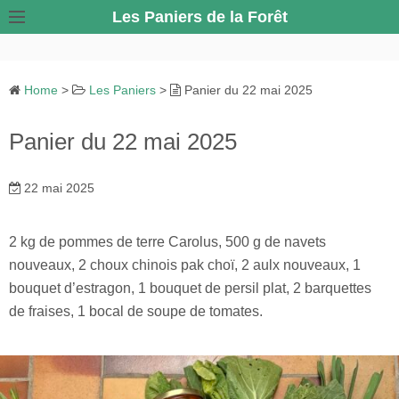
S
Les Paniers de la Forêt
k
i
p
Home
>
Les Paniers
>
Panier du 22 mai 2025
t
o
Panier du 22 mai 2025
c
o
22 mai 2025
n
t
e
2 kg de pommes de terre Carolus, 500 g de navets
n
nouveaux, 2 choux chinois pak choï, 2 aulx nouveaux, 1
t
bouquet d’estragon, 1 bouquet de persil plat, 2 barquettes
de fraises, 1 bocal de soupe de tomates.