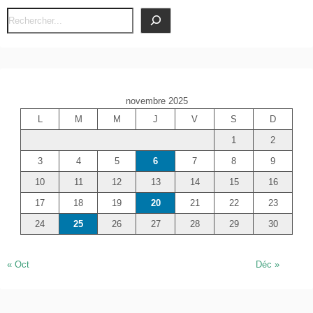
R
e
c
h
e
novembre 2025
r
L
M
M
J
V
S
D
c
1
2
h
e
3
4
5
6
7
8
9
r
10
11
12
13
14
15
16
17
18
19
20
21
22
23
24
25
26
27
28
29
30
« Oct
Déc »