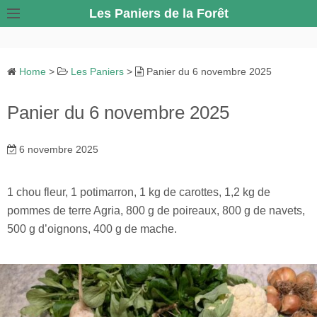
S
Les Paniers de la Forêt
k
i
p
Home
>
Les Paniers
>
Panier du 6 novembre 2025
t
o
Panier du 6 novembre 2025
c
o
6 novembre 2025
n
t
e
1 chou fleur, 1 potimarron, 1 kg de carottes, 1,2 kg de
n
pommes de terre Agria, 800 g de poireaux, 800 g de navets,
t
500 g d’oignons, 400 g de mache.