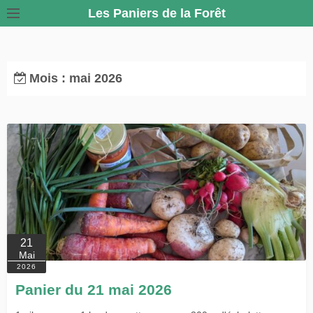
S
Les Paniers de la Forêt
k
i
p
Mois :
mai 2026
t
o
c
o
n
t
e
n
t
21
Mai
2026
Panier du 21 mai 2026