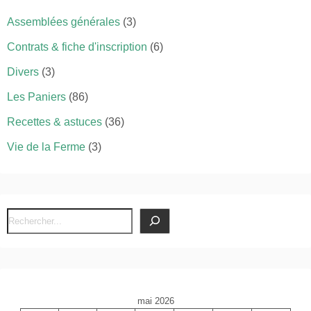
Assemblées générales
(3)
Contrats & fiche d'inscription
(6)
Divers
(3)
Les Paniers
(86)
Recettes & astuces
(36)
Vie de la Ferme
(3)
R
e
c
h
e
mai 2026
r