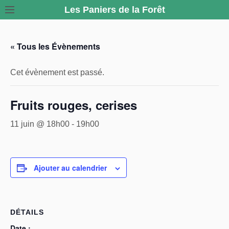
S
Les Paniers de la Forêt
k
i
« Tous les Évènements
p
t
o
Cet évènement est passé.
c
o
Fruits rouges, cerises
n
11 juin @ 18h00
-
19h00
t
e
n
t
Ajouter au calendrier
DÉTAILS
Date :