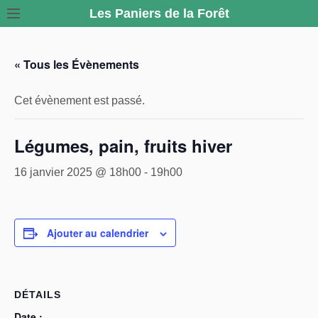
S
Les Paniers de la Forêt
k
i
« Tous les Évènements
p
t
o
Cet évènement est passé.
c
o
Légumes, pain, fruits hiver
n
16 janvier 2025 @ 18h00
-
19h00
t
e
n
t
Ajouter au calendrier
DÉTAILS
Date :