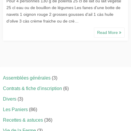
Pour 4 personnes 130 g de polenta 25 cl de lait ou lait végétal
25 cl eau ou de bouillon de légumes Les fanes d'une botte de
navets 1 oignon rouge 2 grosses gousses d'ail 1 càs huile
d'olive 3 càs crème fraiche ou de crè…
Read More
Assemblées générales
(3)
Contrats & fiche d'inscription
(6)
Divers
(3)
Les Paniers
(86)
Recettes & astuces
(36)
Vie de la Ferme
(3)