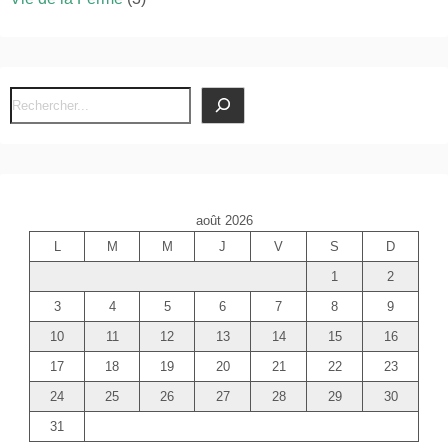
R
e
c
h
e
août 2026
r
L
M
M
J
V
S
D
c
1
2
h
e
3
4
5
6
7
8
9
r
10
11
12
13
14
15
16
17
18
19
20
21
22
23
24
25
26
27
28
29
30
31