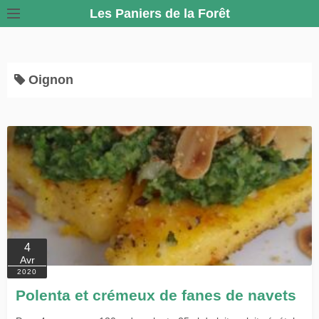
S
Les Paniers de la Forêt
k
i
p
Oignon
t
o
c
o
n
t
e
n
t
4
Avr
2020
Polenta et crémeux de fanes de navets