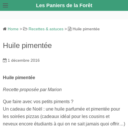
S
Les Paniers de la Forêt
k
i
p
Home
>
Recettes & astuces
>
Huile pimentée
t
o
Huile pimentée
c
o
1 décembre 2016
n
t
e
Huile pimentée
n
Recette proposée par Marion
t
Que faire avec vos petits piments ?
Un cadeau de Noël : une huile parfumée et pimentée pour
les soirées pizzas (cadeaux idéal pour les cousins et
neveux encore étudiants à qui on ne sait jamais quoi offrir…)