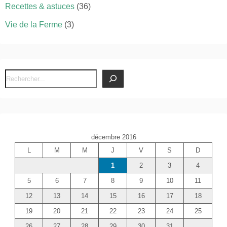
Recettes & astuces
(36)
Vie de la Ferme
(3)
R
e
c
h
e
décembre 2016
r
L
M
M
J
V
S
D
c
1
2
3
4
h
e
5
6
7
8
9
10
11
r
12
13
14
15
16
17
18
19
20
21
22
23
24
25
26
27
28
29
30
31