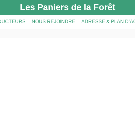
Les Paniers de la Forêt
DUCTEURS
NOUS REJOINDRE
ADRESSE & PLAN D’
DUCTEURS
PRÉSENTATION DE L’AMAP
CRIPTION
A FERME
INSCRIPTION À L’AMAP
S
LE RÉSEAU AMAP