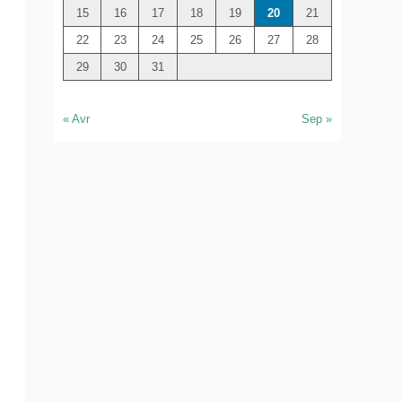
e
15
16
17
18
19
20
21
r
22
23
24
25
26
27
28
29
30
31
« Avr
Sep »