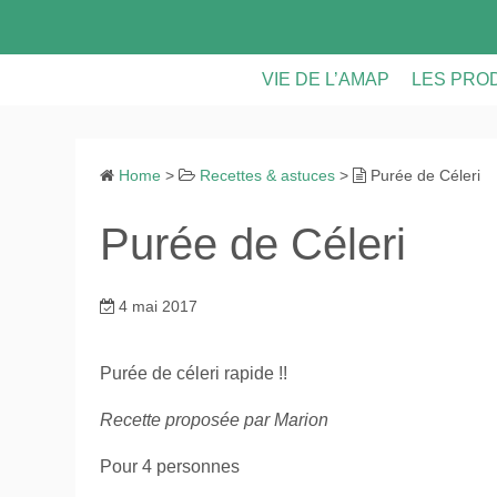
S
k
i
VIE DE L’AMAP
LES PRO
p
t
LES PANIERS
LES PRO
o
Home
>
Recettes & astuces
>
Purée de Céleri
CONTRATS & FICHE D’INS
VIE DE L
c
o
Purée de Céleri
ASSEMBLEES GENERALE
n
t
CALENDRIER
e
4 mai 2017
n
RECETTES ET ASTUCES
t
Purée de céleri rapide !!
Recette proposée par Marion
Pour 4 personnes