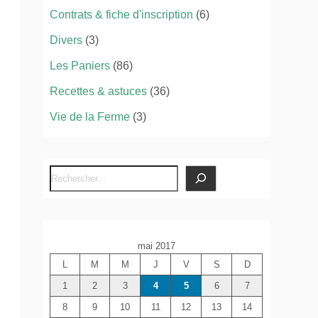
Contrats & fiche d'inscription
(6)
Divers
(3)
Les Paniers
(86)
Recettes & astuces
(36)
Vie de la Ferme
(3)
R
e
c
h
mai 2017
e
L
M
M
J
V
S
D
r
c
1
2
3
4
5
6
7
h
8
9
10
11
12
13
14