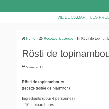
S
k
i
VIE DE L’AMAP
LES PRO
p
t
LES PANIERS
LES PRO
o
Home
>
Recettes & astuces
>
Rösti de topinam
CONTRATS & FICHE D’INS
VIE DE L
c
o
Rösti de topinambo
ASSEMBLEES GENERALE
n
t
CALENDRIER
e
5 mai 2017
n
RECETTES ET ASTUCES
t
Rösti de topinambours
(recette testée de Marmiton)
Ingrédients (pour 4 personnes) :
– 10 topinambours