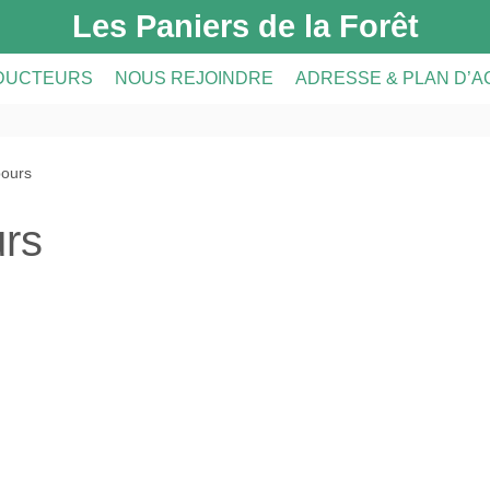
Les Paniers de la Forêt
DUCTEURS
NOUS REJOINDRE
ADRESSE & PLAN D’
DUCTEURS
PRÉSENTATION DE L’AMAP
bours
CRIPTION
A FERME
INSCRIPTION À L’AMAP
urs
S
LE RÉSEAU AMAP