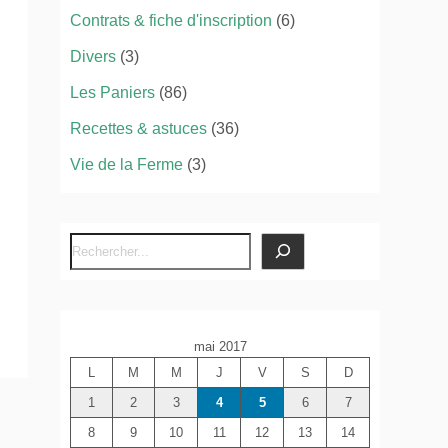
Contrats & fiche d'inscription
(6)
Divers
(3)
Les Paniers
(86)
Recettes & astuces
(36)
Vie de la Ferme
(3)
R
e
c
h
mai 2017
e
L
M
M
J
V
S
D
r
c
1
2
3
4
5
6
7
h
8
9
10
11
12
13
14