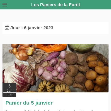
S
Les Paniers de la Forêt
k
i
p
Jour :
6 janvier 2023
t
o
c
o
n
t
e
n
t
6
Jan
2023
Panier du 5 janvier