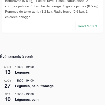
Betteraves (0,8 kg). 1 celeri rave. 1 chou cabus blanc. 2
courges patidou. 1 tranche de courge. Oignons jaunes (0.5 kg).
Pommes de terre agria (1,2 kg). Radis bravo (0,6 kg). 1
chicorée chiogga.…
Read More
Évènements à venir
18h00
-
19h00
AOÛT
13
Légumes
18h00
-
19h00
AOÛT
27
Légumes, pain, fromage
18h00
-
19h00
SEP
10
Légumes, pain