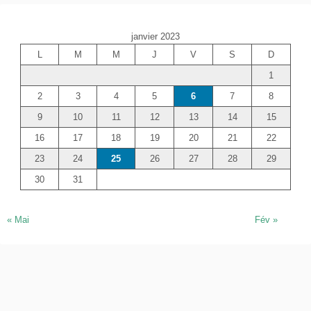
h
e
janvier 2023
r
L
M
M
J
V
S
D
c
1
h
e
2
3
4
5
6
7
8
r
9
10
11
12
13
14
15
16
17
18
19
20
21
22
23
24
25
26
27
28
29
30
31
« Mai
Fév »