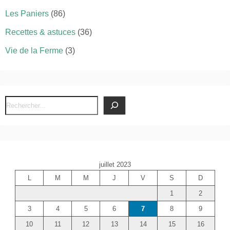
Les Paniers
(86)
Recettes & astuces
(36)
Vie de la Ferme
(3)
R
e
c
h
e
juillet 2023
r
L
M
M
J
V
S
D
c
1
2
h
e
3
4
5
6
7
8
9
r
10
11
12
13
14
15
16