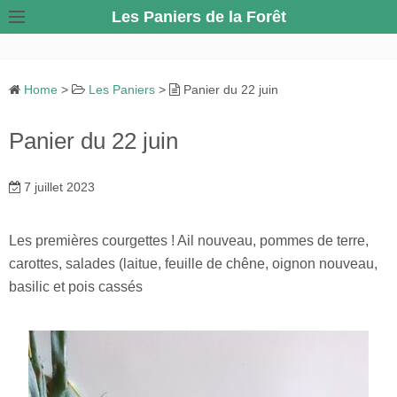
S
Les Paniers de la Forêt
k
i
p
Home
>
Les Paniers
>
Panier du 22 juin
t
o
Panier du 22 juin
c
o
7 juillet 2023
n
t
e
Les premières courgettes ! Ail nouveau, pommes de terre,
n
carottes, salades (laitue, feuille de chêne, oignon nouveau,
t
basilic et pois cassés