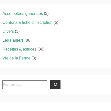
Assemblées générales
(3)
Contrats & fiche d'inscription
(6)
Divers
(3)
Les Paniers
(86)
Recettes & astuces
(36)
Vie de la Ferme
(3)
R
e
c
h
e