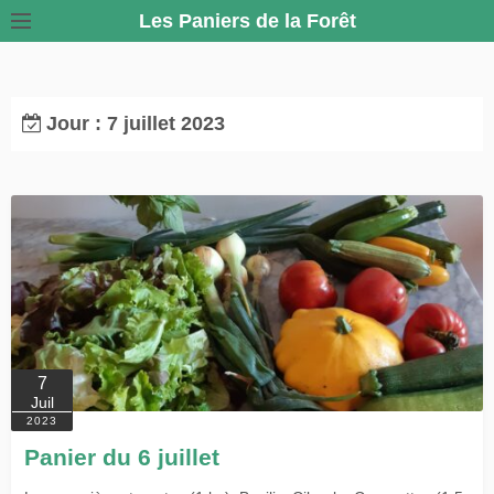
S
Les Paniers de la Forêt
k
i
p
Jour :
7 juillet 2023
t
o
c
o
n
t
e
n
t
7
Juil
2023
Panier du 6 juillet