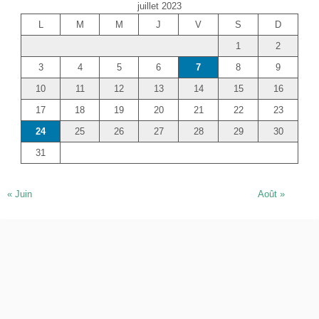
juillet 2023
r
L
M
M
J
V
S
D
c
1
2
h
e
3
4
5
6
7
8
9
r
10
11
12
13
14
15
16
17
18
19
20
21
22
23
24
25
26
27
28
29
30
31
« Juin
Août »