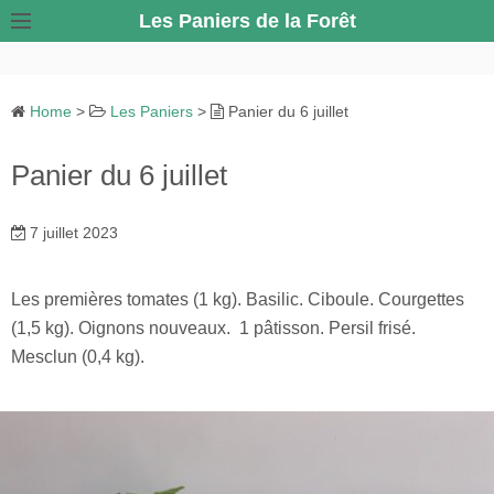
S
Les Paniers de la Forêt
k
i
p
Home
>
Les Paniers
>
Panier du 6 juillet
t
o
Panier du 6 juillet
c
o
7 juillet 2023
n
t
e
Les premières tomates (1 kg). Basilic. Ciboule. Courgettes
n
(1,5 kg). Oignons nouveaux. 1 pâtisson. Persil frisé.
t
Mesclun (0,4 kg).