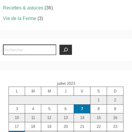
Recettes & astuces
(36)
Vie de la Ferme
(3)
R
e
c
h
e
juillet 2023
r
L
M
M
J
V
S
D
c
1
2
h
e
3
4
5
6
7
8
9
r
10
11
12
13
14
15
16
17
18
19
20
21
22
23