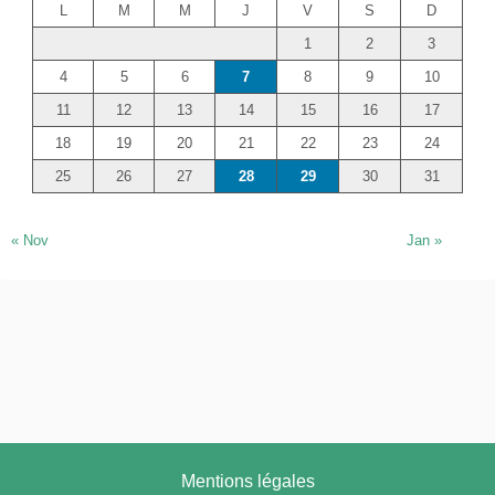
L
M
M
J
V
S
D
c
1
2
3
h
e
4
5
6
7
8
9
10
r
11
12
13
14
15
16
17
18
19
20
21
22
23
24
25
26
27
28
29
30
31
« Nov
Jan »
Mentions légales