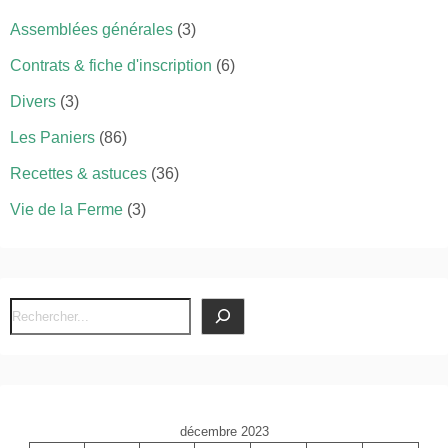
Assemblées générales
(3)
Contrats & fiche d'inscription
(6)
Divers
(3)
Les Paniers
(86)
Recettes & astuces
(36)
Vie de la Ferme
(3)
R
e
c
h
e
décembre 2023
r