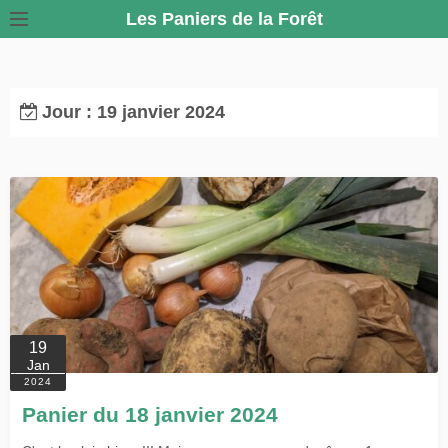
S
Les Paniers de la Forêt
k
i
p
Jour :
19 janvier 2024
t
o
c
o
n
t
e
n
t
19
Jan
2024
Panier du 18 janvier 2024