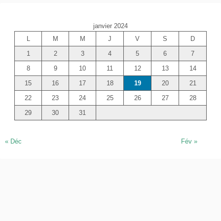
h
e
janvier 2024
r
L
M
M
J
V
S
D
c
1
2
3
4
5
6
7
h
e
8
9
10
11
12
13
14
r
15
16
17
18
19
20
21
22
23
24
25
26
27
28
29
30
31
« Déc
Fév »