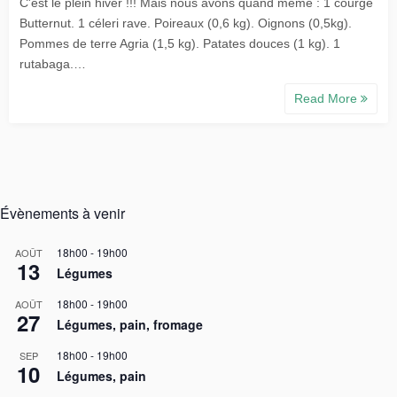
C'est le plein hiver !!! Mais nous avons quand même : 1 courge
Butternut. 1 céleri rave. Poireaux (0,6 kg). Oignons (0,5kg).
Pommes de terre Agria (1,5 kg). Patates douces (1 kg). 1
rutabaga.…
Read More
Évènements à venir
18h00
-
19h00
AOÛT
13
Légumes
18h00
-
19h00
AOÛT
27
Légumes, pain, fromage
18h00
-
19h00
SEP
10
Légumes, pain