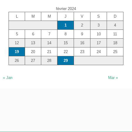
e
février 2024
r
L
M
M
J
V
S
D
c
1
2
3
4
h
e
5
6
7
8
9
10
11
r
12
13
14
15
16
17
18
19
20
21
22
23
24
25
26
27
28
29
« Jan
Mar »