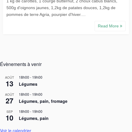
1 kg de carottes, 1 courge butternut, 2 choux cabus blancs,
500g d'oignons jaunes, 1,2kg de patates douces, 1,2kg de
pommes de terre Agria, pourpier d'hiver.…
Read More
Évènements à venir
18h00
-
19h00
AOÛT
13
Légumes
18h00
-
19h00
AOÛT
27
Légumes, pain, fromage
18h00
-
19h00
SEP
10
Légumes, pain
Voir le calendrier