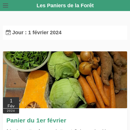
S
Les Paniers de la Forêt
k
i
p
Jour :
1 février 2024
t
o
c
o
n
t
e
n
t
1
Fév
2024
Panier du 1er février