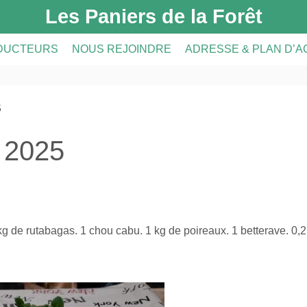
Les Paniers de la Forêt
DUCTEURS
NOUS REJOINDRE
ADRESSE & PLAN D’
DUCTEURS
PRÉSENTATION DE L’AMAP
5
CRIPTION
A FERME
INSCRIPTION À L’AMAP
r 2025
S
LE RÉSEAU AMAP
kg de rutabagas. 1 chou cabu. 1 kg de poireaux. 1 betterave. 0,2