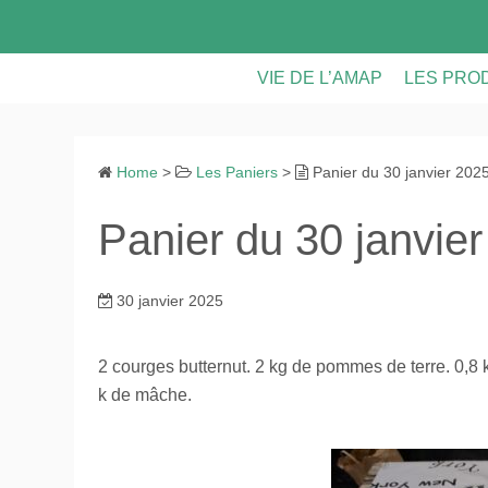
S
k
i
VIE DE L’AMAP
LES PRO
p
t
LES PANIERS
LES PRO
o
Home
>
Les Paniers
>
Panier du 30 janvier 202
CONTRATS & FICHE D’INS
VIE DE L
c
o
Panier du 30 janvie
ASSEMBLEES GENERALE
n
t
CALENDRIER
e
30 janvier 2025
n
RECETTES ET ASTUCES
t
2 courges butternut. 2 kg de pommes de terre. 0,8 
k de mâche.