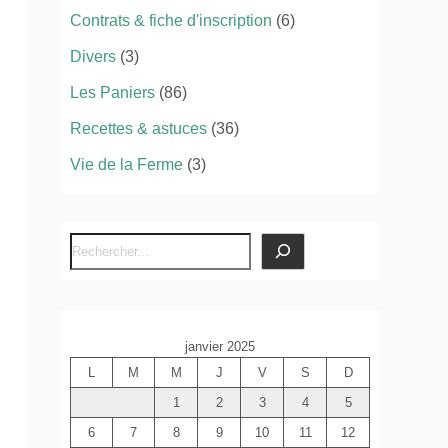
Contrats & fiche d'inscription
(6)
Divers
(3)
Les Paniers
(86)
Recettes & astuces
(36)
Vie de la Ferme
(3)
R
e
c
h
janvier 2025
e
L
M
M
J
V
S
D
r
c
1
2
3
4
5
h
6
7
8
9
10
11
12