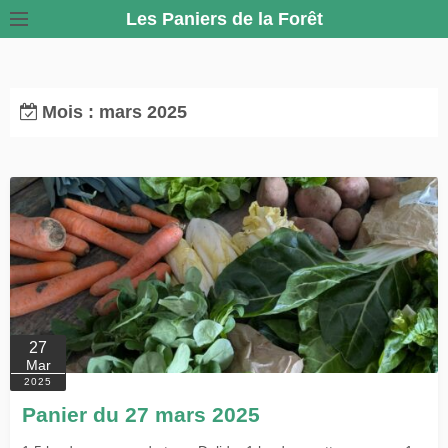
S
Les Paniers de la Forêt
k
i
p
Mois :
mars 2025
t
o
c
o
n
t
e
n
t
27
Mar
2025
Panier du 27 mars 2025