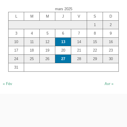
e
mars 2025
r
L
M
M
J
V
S
D
c
1
2
h
e
3
4
5
6
7
8
9
r
10
11
12
13
14
15
16
17
18
19
20
21
22
23
24
25
26
27
28
29
30
31
« Fév
Avr »