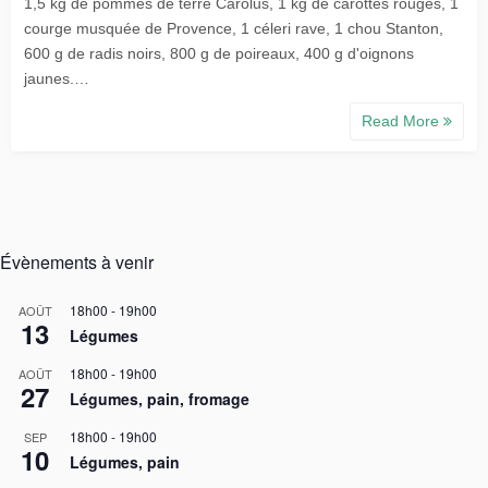
1,5 kg de pommes de terre Carolus, 1 kg de carottes rouges, 1
courge musquée de Provence, 1 céleri rave, 1 chou Stanton,
600 g de radis noirs, 800 g de poireaux, 400 g d'oignons
jaunes.…
Read More
Évènements à venir
18h00
-
19h00
AOÛT
13
Légumes
18h00
-
19h00
AOÛT
27
Légumes, pain, fromage
18h00
-
19h00
SEP
10
Légumes, pain