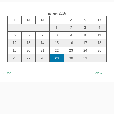
h
e
janvier 2026
r
L
M
M
J
V
S
D
c
1
2
3
4
h
e
5
6
7
8
9
10
11
r
12
13
14
15
16
17
18
19
20
21
22
23
24
25
26
27
28
29
30
31
« Déc
Fév »