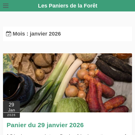
S
Les Paniers de la Forêt
k
i
p
Mois :
janvier 2026
t
o
c
o
n
t
e
n
t
29
Jan
2026
Panier du 29 janvier 2026