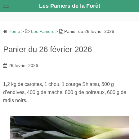
S
Les Paniers de la Forêt
k
i
p
Home
>
Les Paniers
>
Panier du 26 février 2026
t
o
Panier du 26 février 2026
c
o
26 février 2026
n
t
e
1,2 kg de carottes, 1 chou, 1 courge Shiatsu, 500 g
n
d’endives, 400 g de mache, 800 g de poireaux, 600 g de
t
radis noirs.