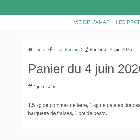
S
k
i
VIE DE L’AMAP
LES PRO
p
t
LES PANIERS
LES PRO
o
Home
>
Les Paniers
>
Panier du 4 juin 2026
CONTRATS & FICHE D’INS
VIE DE L
c
o
Panier du 4 juin 202
ASSEMBLEES GENERALE
n
t
CALENDRIER
e
4 juin 2026
n
RECETTES ET ASTUCES
t
1,5 kg de pommes de terre, 1 kg de patates douces, 
barquette de fraises, 1 pot de pesto.