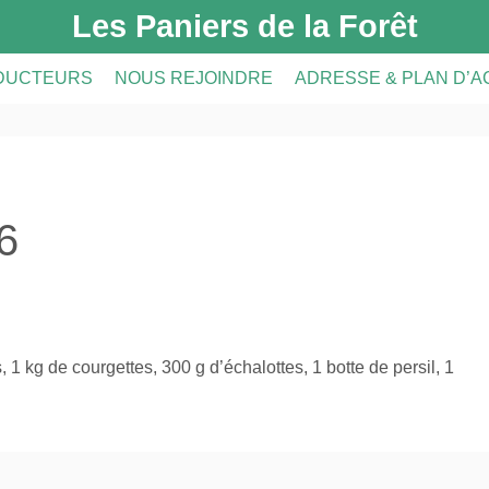
Les Paniers de la Forêt
DUCTEURS
NOUS REJOINDRE
ADRESSE & PLAN D’
DUCTEURS
PRÉSENTATION DE L’AMAP
CRIPTION
A FERME
INSCRIPTION À L’AMAP
6
S
LE RÉSEAU AMAP
1 kg de courgettes, 300 g d’échalottes, 1 botte de persil, 1