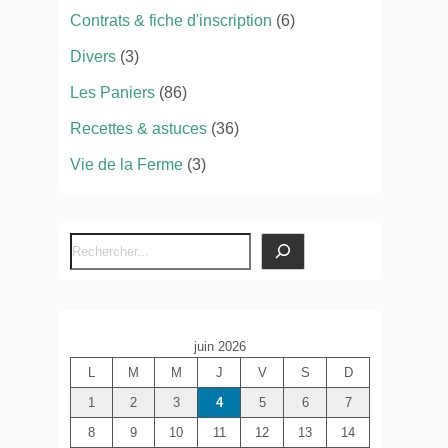
Contrats & fiche d'inscription
(6)
Divers
(3)
Les Paniers
(86)
Recettes & astuces
(36)
Vie de la Ferme
(3)
R
e
c
h
juin 2026
e
L
M
M
J
V
S
D
r
c
1
2
3
4
5
6
7
h
8
9
10
11
12
13
14