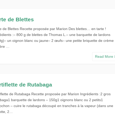
rte de Blettes
te de Blettes Recette proposée par Marion Des blettes… en tarte !
rédients :– 800 g de blettes de Thomas L.– une barquette de lardons
0g)– un oignon blanc ou jaune– 2 œufs– une petite briquette de crème
gère …
Read More
rtiflette de Rutabaga
tiflette de Rutabaga Recette proposée par Marion Ingrédients :2 gros
abaga1 barquette de lardons – 150g1 oignons blanc ou 2 petits1
lochon – cuire le rutabaga découpé en tranches à la vapeur (dans une
otte, 2…