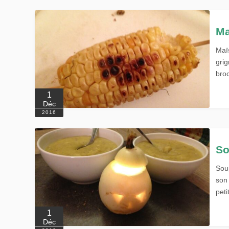
Ma
Maï
grig
bro
1
Déc
2016
So
Sou
son 
pet
1
Déc