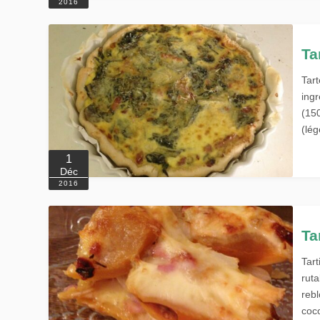
2016
Ta
Tar
ing
(15
(lé
1
Déc
2016
Ta
Tar
rut
reb
coc