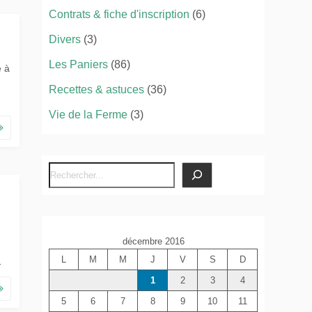
Contrats & fiche d'inscription
(6)
Divers
(3)
Les Paniers
(86)
e à
Recettes & astuces
(36)
Vie de la Ferme
(3)
R
e
c
h
décembre 2016
e
L
M
M
J
V
S
D
r
…
c
1
2
3
4
h
5
6
7
8
9
10
11