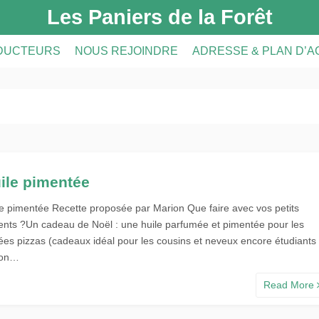
Les Paniers de la Forêt
DUCTEURS
NOUS REJOINDRE
ADRESSE & PLAN D’
DUCTEURS
PRÉSENTATION DE L’AMAP
CRIPTION
A FERME
INSCRIPTION À L’AMAP
S
LE RÉSEAU AMAP
ile pimentée
le pimentée Recette proposée par Marion Que faire avec vos petits
ents ?Un cadeau de Noël : une huile parfumée et pimentée pour les
rées pizzas (cadeaux idéal pour les cousins et neveux encore étudiants
 on…
Read More