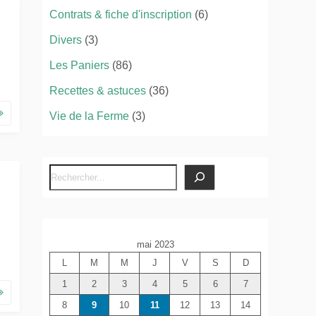
Contrats & fiche d'inscription
(6)
Divers
(3)
Les Paniers
(86)
Recettes & astuces
(36)
Vie de la Ferme
(3)
R
e
c
h
mai 2023
e
L
M
M
J
V
S
D
r
c
1
2
3
4
5
6
7
h
8
9
10
11
12
13
14