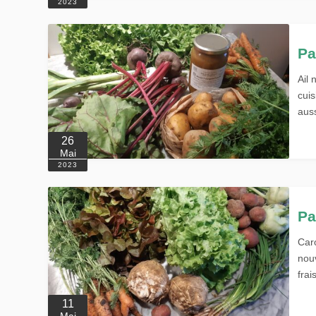
2023
Pa
Ail 
cuis
aus
26
Mai
2023
Pa
Caro
nou
frai
11