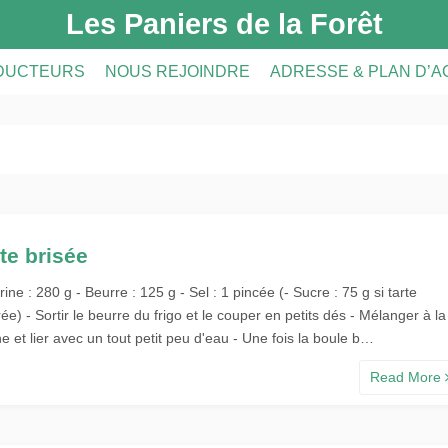
Les Paniers de la Forêt
DUCTEURS
NOUS REJOINDRE
ADRESSE & PLAN D’
DUCTEURS
PRÉSENTATION DE L’AMAP
CRIPTION
A FERME
INSCRIPTION À L’AMAP
S
LE RÉSEAU AMAP
te brisée
rine : 280 g - Beurre : 125 g - Sel : 1 pincée (- Sucre : 75 g si tarte
ée) - Sortir le beurre du frigo et le couper en petits dés - Mélanger à la
ne et lier avec un tout petit peu d'eau - Une fois la boule b…
Read More