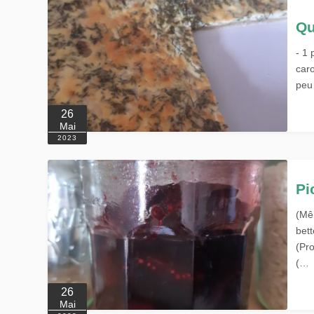
Qu
- 1 
caro
peu 
26
Mai
2023
Pi
(Mê
bett
(Pr
(…
26
Mai