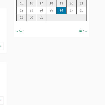
e
15
16
17
18
19
20
21
r
22
23
24
25
26
27
28
29
30
31
« Avr
Juin »