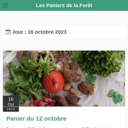
S
Les Paniers de la Forêt
k
i
p
Jour :
16 octobre 2023
t
o
c
o
n
t
e
n
t
16
Oct
2023
Panier du 12 octobre