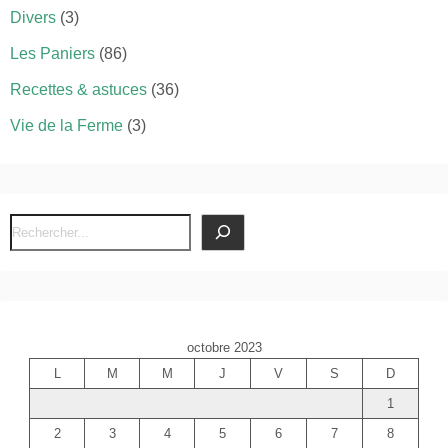
Divers
(3)
Les Paniers
(86)
Recettes & astuces
(36)
Vie de la Ferme
(3)
R
e
c
h
e
octobre 2023
r
L
M
M
J
V
S
D
c
1
h
e
2
3
4
5
6
7
8