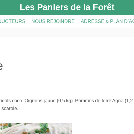
Les Paniers de la Forêt
DUCTEURS
NOUS REJOINDRE
ADRESSE & PLAN D’
DUCTEURS
PRÉSENTATION DE L’AMAP
CRIPTION
A FERME
INSCRIPTION À L’AMAP
e
S
LE RÉSEAU AMAP
aricots coco. Oignons jaune (0,5 kg). Pommes de terre Agria (1,2
e scarole.