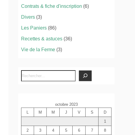
Contrats & fiche d'inscription
(6)
Divers
(3)
Les Paniers
(86)
Recettes & astuces
(36)
Vie de la Ferme
(3)
R
e
c
h
octobre 2023
e
L
M
M
J
V
S
D
r
c
1
h
2
3
4
5
6
7
8