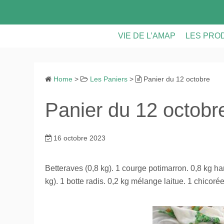
S
k
i
VIE DE L’AMAP
LES PRO
p
t
LES PANIERS
LES PRO
o
Home
>
Les Paniers
>
Panier du 12 octobre
CONTRATS & FICHE D’INS
VIE DE L
c
o
Panier du 12 octobr
ASSEMBLEES GENERALE
n
t
CALENDRIER
e
16 octobre 2023
n
RECETTES ET ASTUCES
t
Betteraves (0,8 kg). 1 courge potimarron. 0,8 kg h
kg). 1 botte radis. 0,2 kg mélange laitue. 1 chicoré