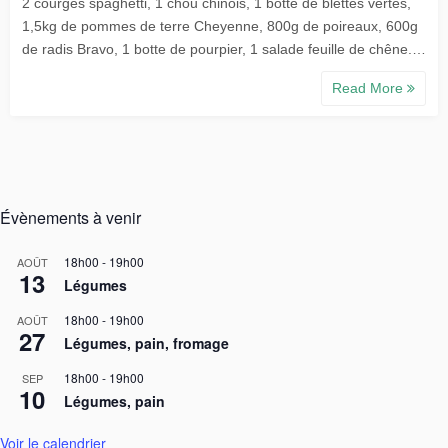
2 courges spaghetti, 1 chou chinois, 1 botte de blettes vertes,
1,5kg de pommes de terre Cheyenne, 800g de poireaux, 600g
de radis Bravo, 1 botte de pourpier, 1 salade feuille de chêne.…
Read More
Évènements à venir
18h00
-
19h00
AOÛT
13
Légumes
18h00
-
19h00
AOÛT
27
Légumes, pain, fromage
18h00
-
19h00
SEP
10
Légumes, pain
Voir le calendrier