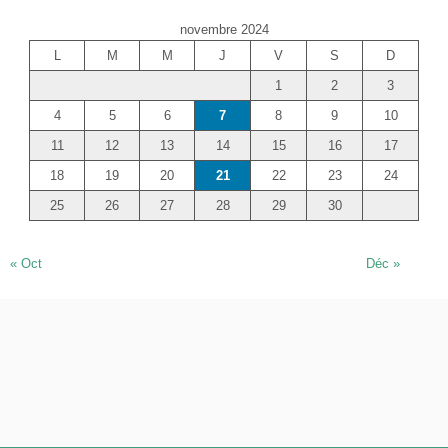
e
novembre 2024
r
L
M
M
J
V
S
D
c
1
2
3
h
e
4
5
6
7
8
9
10
r
11
12
13
14
15
16
17
18
19
20
21
22
23
24
25
26
27
28
29
30
« Oct
Déc »