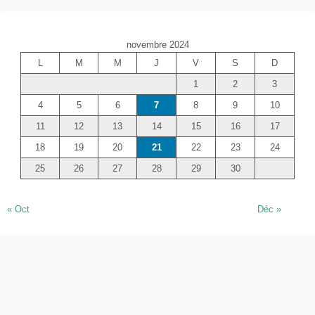
h
e
novembre 2024
r
L
M
M
J
V
S
D
c
1
2
3
h
e
4
5
6
7
8
9
10
r
11
12
13
14
15
16
17
18
19
20
21
22
23
24
25
26
27
28
29
30
« Oct
Déc »