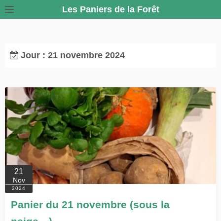
S
Les Paniers de la Forêt
k
i
p
Jour :
21 novembre 2024
t
o
c
o
n
t
e
n
t
21
Nov
2024
Panier du 21 novembre (sous la