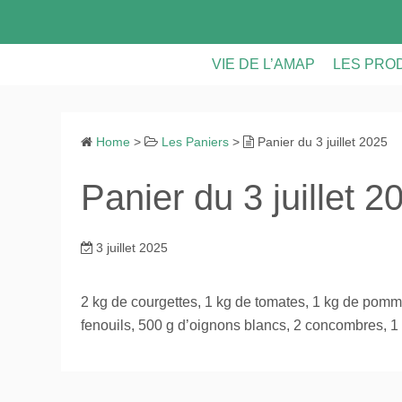
S
k
i
VIE DE L’AMAP
LES PRO
p
t
LES PANIERS
LES PRO
o
Home
>
Les Paniers
>
Panier du 3 juillet 2025
CONTRATS & FICHE D’INS
VIE DE L
c
o
Panier du 3 juillet 2
ASSEMBLEES GENERALE
n
t
CALENDRIER
e
3 juillet 2025
n
RECETTES ET ASTUCES
t
2 kg de courgettes, 1 kg de tomates, 1 kg de pomm
fenouils, 500 g d’oignons blancs, 2 concombres, 1 