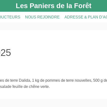
Les Paniers de la Forêt
DUCTEURS
NOUS REJOINDRE
ADRESSE & PLAN D’
DUCTEURS
PRÉSENTATION DE L’AMAP
CRIPTION
A FERME
INSCRIPTION À L’AMAP
025
S
LE RÉSEAU AMAP
es de terre Dalida, 1 kg de pommes de terre nouvelles, 500 g d
salade feuille de chêne verte.