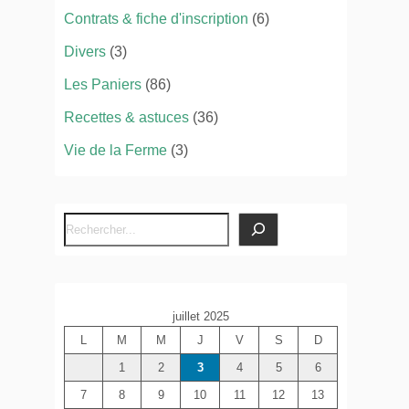
Contrats & fiche d'inscription
(6)
Divers
(3)
Les Paniers
(86)
Recettes & astuces
(36)
Vie de la Ferme
(3)
R
e
c
h
juillet 2025
e
L
M
M
J
V
S
D
r
c
1
2
3
4
5
6
h
7
8
9
10
11
12
13