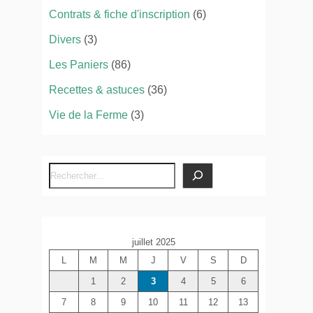
Contrats & fiche d'inscription
(6)
Divers
(3)
Les Paniers
(86)
Recettes & astuces
(36)
Vie de la Ferme
(3)
R
e
c
h
juillet 2025
e
L
M
M
J
V
S
D
r
c
1
2
3
4
5
6
h
7
8
9
10
11
12
13