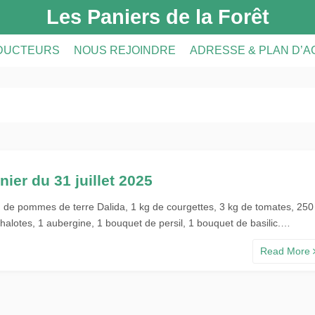
Les Paniers de la Forêt
DUCTEURS
NOUS REJOINDRE
ADRESSE & PLAN D’
DUCTEURS
PRÉSENTATION DE L’AMAP
CRIPTION
A FERME
INSCRIPTION À L’AMAP
S
LE RÉSEAU AMAP
nier du 31 juillet 2025
g de pommes de terre Dalida, 1 kg de courgettes, 3 kg de tomates, 250
halotes, 1 aubergine, 1 bouquet de persil, 1 bouquet de basilic.…
Read More