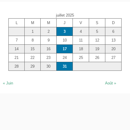
h
e
juillet 2025
r
L
M
M
J
V
S
D
c
1
2
3
4
5
6
h
e
7
8
9
10
11
12
13
r
14
15
16
17
18
19
20
21
22
23
24
25
26
27
28
29
30
31
« Juin
Août »