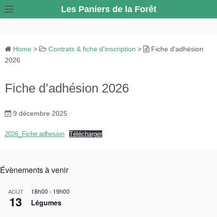
S
Les Paniers de la Forêt
k
i
p
Home
>
Contrats & fiche d'inscription
>
Fiche d'adhésion
t
2026
o
c
Fiche d’adhésion 2026
o
n
9 décembre 2025
t
e
2026_Fiche adhesion
Télécharger
n
t
Évènements à venir
18h00
-
19h00
AOÛT
13
Légumes