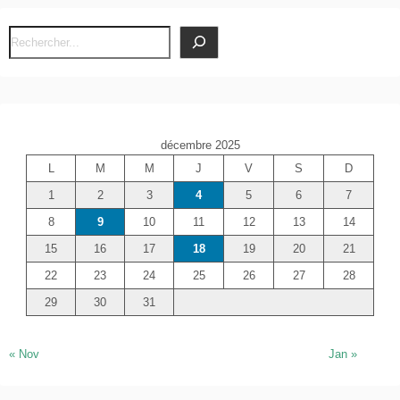
R
e
c
h
e
décembre 2025
r
L
M
M
J
V
S
D
c
1
2
3
4
5
6
7
h
e
8
9
10
11
12
13
14
r
15
16
17
18
19
20
21
22
23
24
25
26
27
28
29
30
31
« Nov
Jan »