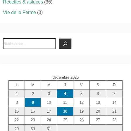
Recettes & astuces
(36)
Vie de la Ferme
(3)
R
e
c
h
e
décembre 2025
r
L
M
M
J
V
S
D
c
1
2
3
4
5
6
7
h
e
8
9
10
11
12
13
14
r
15
16
17
18
19
20
21
22
23
24
25
26
27
28
29
30
31