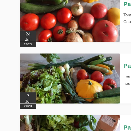
Pa
Tom
Cou
24
Juil
2023
Pa
Les 
nouv
7
Juil
2023
Pa