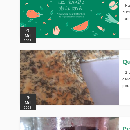
- Fa
sucr
fari
26
Mai
2023
Qu
- 1 
caro
peu 
26
Mai
2023
Pi