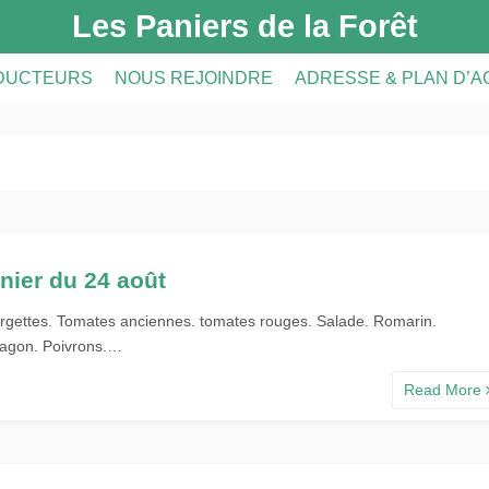
Les Paniers de la Forêt
DUCTEURS
NOUS REJOINDRE
ADRESSE & PLAN D’
DUCTEURS
PRÉSENTATION DE L’AMAP
CRIPTION
A FERME
INSCRIPTION À L’AMAP
S
LE RÉSEAU AMAP
nier du 24 août
rgettes. Tomates anciennes. tomates rouges. Salade. Romarin.
ragon. Poivrons.…
Read More