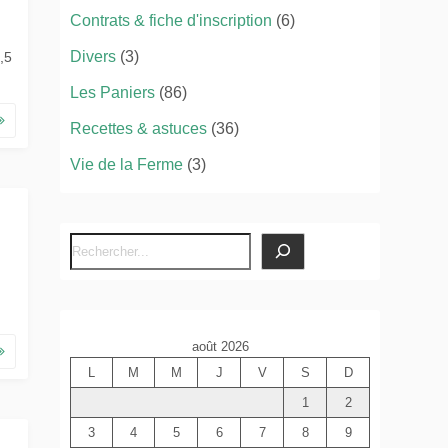
Contrats & fiche d'inscription
(6)
Divers
(3)
,5
Les Paniers
(86)
Recettes & astuces
(36)
Vie de la Ferme
(3)
R
e
c
h
août 2026
e
L
M
M
J
V
S
D
r
c
1
2
h
3
4
5
6
7
8
9