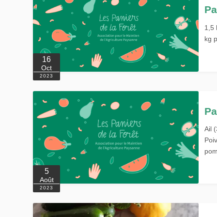
Pa
1,5 
kg 
16
Oct
2023
Pa
Ail 
Poiv
pom
5
Août
2023