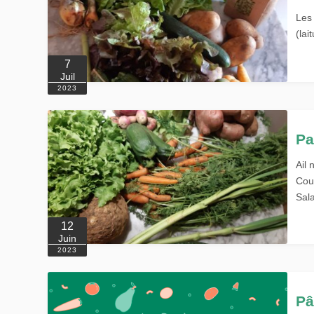
Les
(lai
7
Juil
2023
Pa
Ail 
Cour
Sala
12
Juin
2023
Pâ