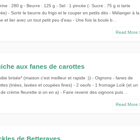
rine : 280 g - Beurre : 125 g - Sel : 1 pincée (- Sucre : 75 g si tarte
ée) - Sortir le beurre du frigo et le couper en petits dés - Mélanger à la
ne et lier avec un tout petit peu d'eau - Une fois la boule b…
Read More
iche aux fanes de carottes
pâte brisée* (maison c'est meilleur et rapide :)) - Oignons - fanes de
ttes (triées, lavées et coupées fines) - 2 oeufs - 1 fromage Loïk (et un
de crème fleurette si on en a) - Faire revenir des oignons puis …
Read More
ckles de Betteraves