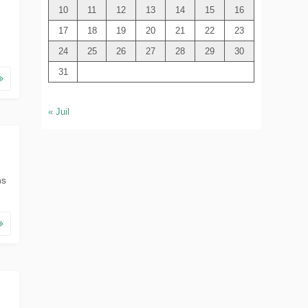
e
10
11
12
13
14
15
16
r
17
18
19
20
21
22
23
24
25
26
27
28
29
30
31
« Juil
ns